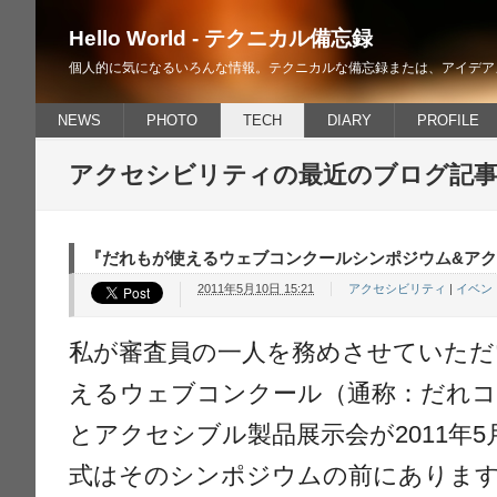
Hello World - テクニカル備忘録
個人的に気になるいろんな情報。テクニカルな備忘録または、アイデア
NEWS
PHOTO
TECH
DIARY
PROFILE
アクセシビリティ
の最近のブログ記
『だれもが使えるウェブコンクールシンポジウム&ア
2011年5月10日 15:21
アクセシビリティ
|
イベン
私が審査員の一人を務めさせていただ
えるウェブコンクール（通称：だれ
とアクセシブル製品展示会が2011年5
式はそのシンポジウムの前にありま