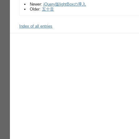
Newer:
jQuery版lightBoxの導入
Older:
五十音
Index of all entries