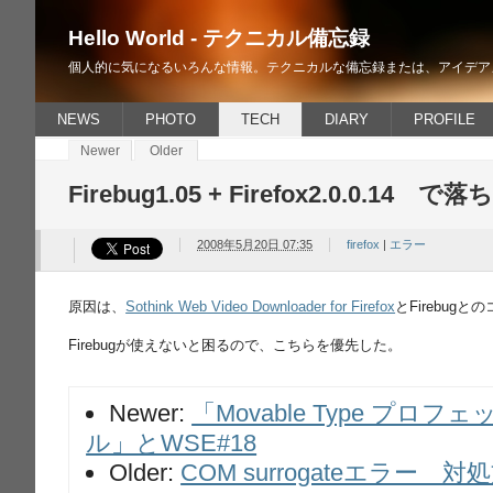
Hello World - テクニカル備忘録
個人的に気になるいろんな情報。テクニカルな備忘録または、アイデア
NEWS
PHOTO
TECH
DIARY
PROFILE
Newer
Older
Firebug1.05 + Firefox2.0.0.14 で落
2008年5月20日 07:35
firefox
|
エラー
原因は、
Sothink Web Video Downloader for Firefox
とFirebug
Firebugが使えないと困るので、こちらを優先した。
Newer:
「Movable Type プロ
ル」とWSE#18
Older:
COM surrogateエラー 対