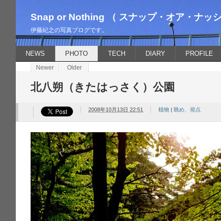
Snap or Nothing （ スナップ・オア・ナッ
伊藤紀之の写真ブログです。
NEWS
PHOTO
TECH
DIARY
PROFILE
Newer
Older
北八朔（きたはっさく）公園
2008年10月13日 22:51
植物
|
眺め、視点