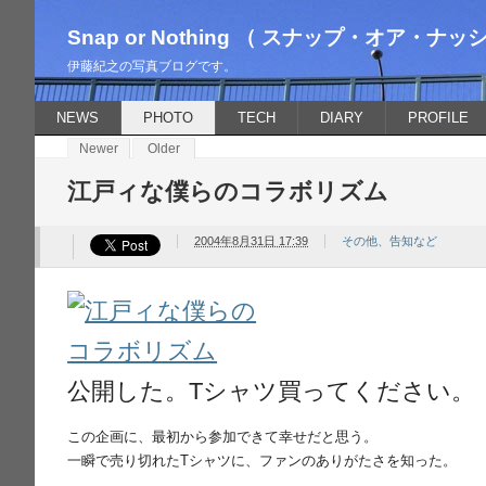
Snap or Nothing （ スナップ・オア・ナッ
伊藤紀之の写真ブログです。
NEWS
PHOTO
TECH
DIARY
PROFILE
Newer
Older
江戸ィな僕らのコラボリズム
2004年8月31日 17:39
その他、告知など
公開した。Tシャツ買ってください。
この企画に、最初から参加できて幸せだと思う。
一瞬で売り切れたTシャツに、ファンのありがたさを知った。