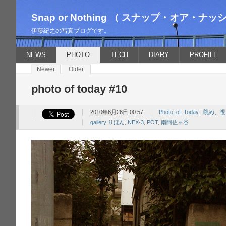
Snap or Nothing （ スナップ・オア・ナッ
伊藤紀之の写真ブログです。
NEWS
PHOTO
TECH
DIARY
PROFILE
Newer
Older
photo of today #10
2010年6月26日 00:57
Photo_of_Today
|
眺め、視
gallery りぼん
,
NEX-3
,
POT
,
南阿佐ヶ谷