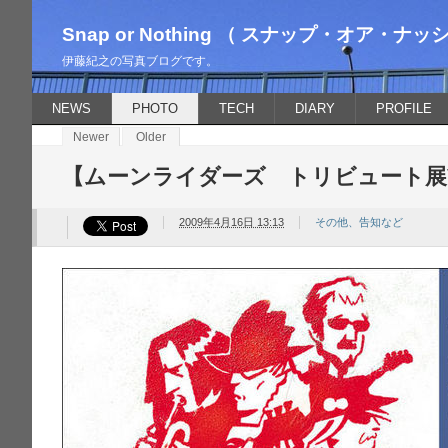
Snap or Nothing （ スナップ・オア・ナッ
伊藤紀之の写真ブログです。
NEWS
PHOTO
TECH
DIARY
PROFILE
Newer
Older
【ムーンライダーズ トリビュート展V
2009年4月16日 13:13
その他、告知など