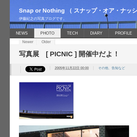
Snap or Nothing （ スナップ・オア・ナッ
伊藤紀之の写真ブログです。
NEWS
PHOTO
TECH
DIARY
PROFILE
Newer
Older
写真展 [ PICNIC ] 開催中だよ！
2005年11月22日 00:00
その他、告知など