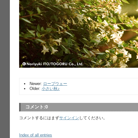
Newer:
ロープウェー
Older:
小さい秋♪
コメント:
0
コメントするにはまず
サインイン
してください。
Index of all entries