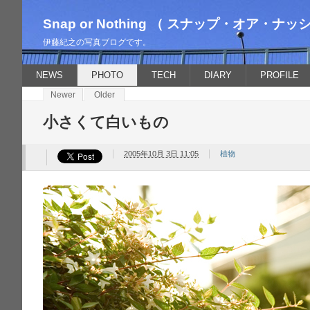
Snap or Nothing （ スナップ・オア・ナッ
伊藤紀之の写真ブログです。
NEWS
PHOTO
TECH
DIARY
PROFILE
Newer
Older
小さくて白いもの
2005年10月 3日 11:05
植物