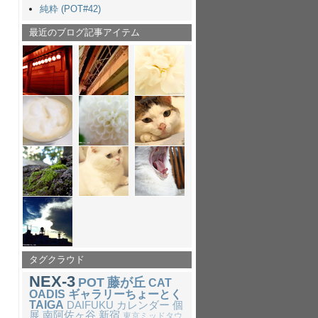
純粋 (POT#42)
最近のブログ記事アイテム
タグクラウド
NEX-3
POT
藤が丘
CAT
OADIS
ギャラリーちょーとく
TAIGA
DAIFUKU
カレンダー
個
展
南阿佐ヶ谷
新宿
東京ミッドタウ