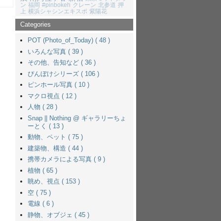
ン
福岡
#pinbokeh
クレーン
北参道
押
上
横浜シャシンエキスポ
紫陽花
Categories
POT (Photo_of_Today) ( 48 )
いろんな写真 ( 39 )
その他、告知など ( 36 )
ぴんぼけシリーズ ( 106 )
ピンホール写真 ( 10 )
マクロ視点 ( 12 )
人物 ( 28 )
Snap || Nothing @ ギャラリーちょ
ーとく ( 13 )
動物、ペット ( 75 )
建築物、構造 ( 44 )
携帯カメラによる写真 ( 9 )
植物 ( 65 )
眺め、視点 ( 153 )
空 ( 75 )
電線 ( 6 )
静物、オブジェ ( 45 )