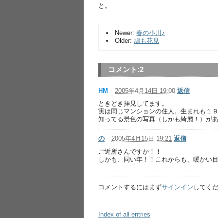
と。
Newer:
春の小川♪
Older:
鳩も花見
コメント:
2
HM
2005年4月14日 19:00
返信
ときどき拝見してます。
実は同じマンションの住人。生まれも１
知ってる景色の写真（しかも綺麗！）が
の
2005年4月15日 19:21
返信
ご近所さんですか！！
しかも、同い年！！これからも、暖かい
コメントするにはまず
サインイン
してく
Index of all entries