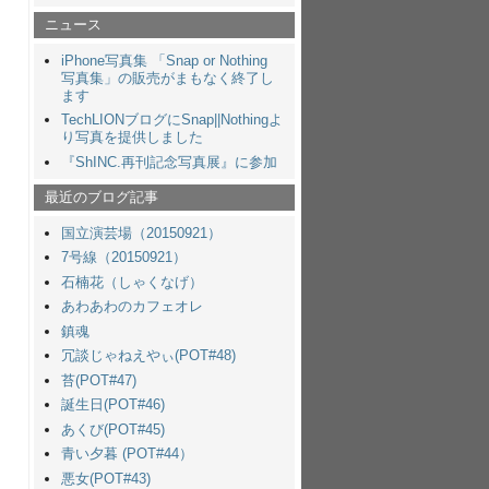
ニュース
iPhone写真集 「Snap or Nothing
写真集」の販売がまもなく終了し
ます
TechLIONブログにSnap||Nothingよ
り写真を提供しました
『ShINC.再刊記念写真展』に参加
最近のブログ記事
国立演芸場（20150921）
7号線（20150921）
石楠花（しゃくなげ）
あわあわのカフェオレ
鎮魂
冗談じゃねえやぃ(POT#48)
苔(POT#47)
誕生日(POT#46)
あくび(POT#45)
青い夕暮 (POT#44）
悪女(POT#43)