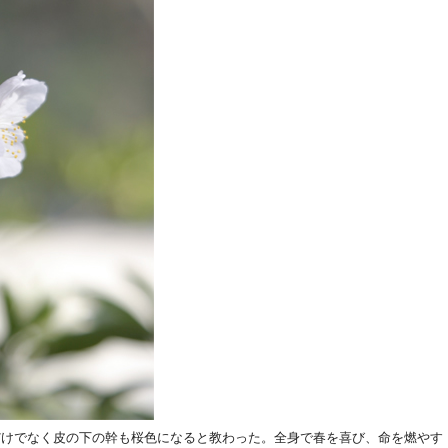
だけでなく皮の下の幹も桜色になると教わった。全身で春を喜び、命を燃やす