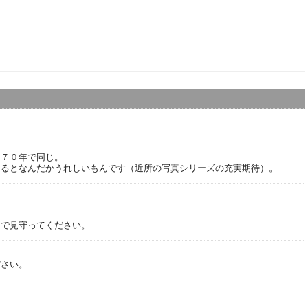
９７０年で同じ。
あるとなんだかうれしいもんです（近所の写真シリーズの充実期待）。
目で見守ってください。
ださい。