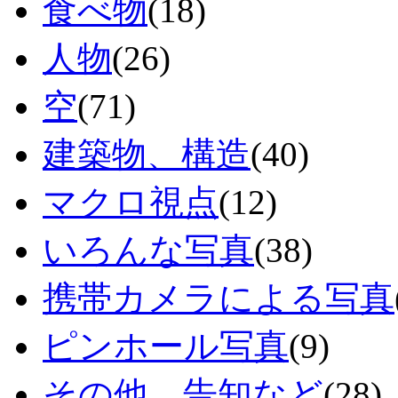
食べ物
(18)
人物
(26)
空
(71)
建築物、構造
(40)
マクロ視点
(12)
いろんな写真
(38)
携帯カメラによる写真
ピンホール写真
(9)
その他、告知など
(28)