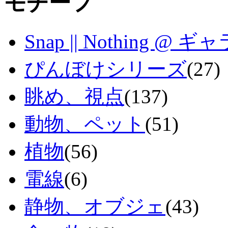
モチーフ
Snap || Nothing 
ぴんぼけシリーズ
(27)
眺め、視点
(137)
動物、ペット
(51)
植物
(56)
電線
(6)
静物、オブジェ
(43)