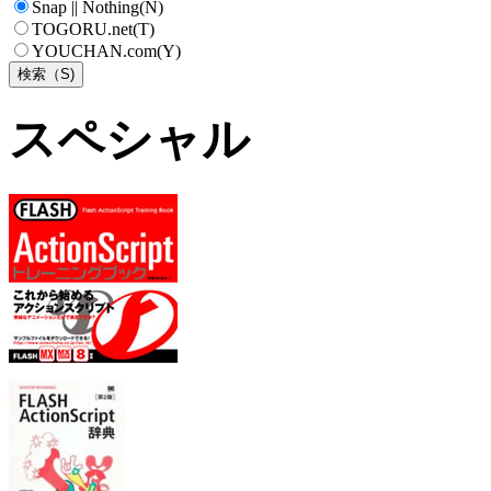
Snap || Nothing(N)
TOGORU.net(T)
YOUCHAN.com(Y)
スペシャル