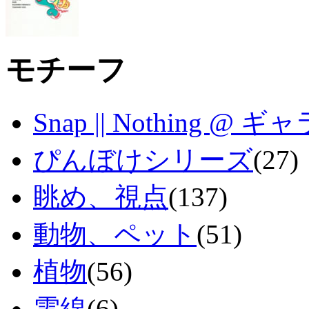
モチーフ
Snap || Nothing 
ぴんぼけシリーズ
(27)
眺め、視点
(137)
動物、ペット
(51)
植物
(56)
電線
(6)