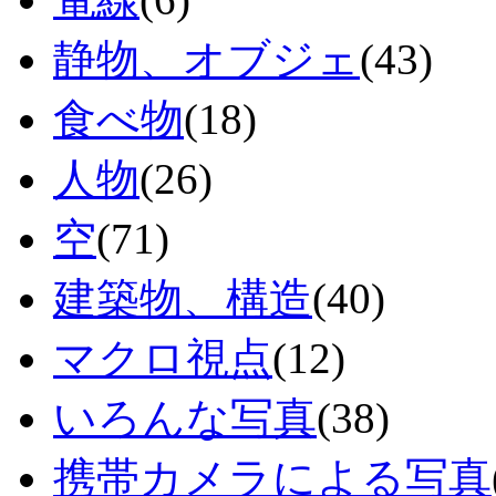
静物、オブジェ
(43)
食べ物
(18)
人物
(26)
空
(71)
建築物、構造
(40)
マクロ視点
(12)
いろんな写真
(38)
携帯カメラによる写真