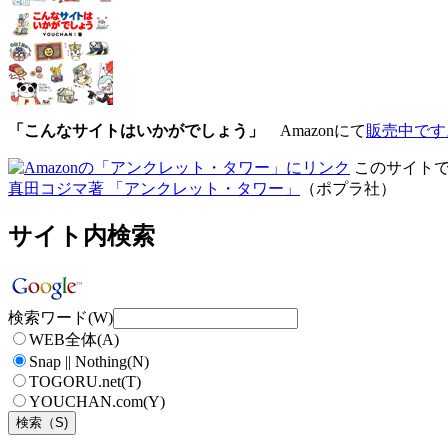
「こんなサイトはいかがでしょう」
Amazonにて
販売中です
このサイトで
真田コジマ著 「アンクレット・タワー」
（ポプラ社）
サイト内検索
検索ワード(W)
WEB全体(A)
Snap || Nothing(N)
TOGORU.net(T)
YOUCHAN.com(Y)