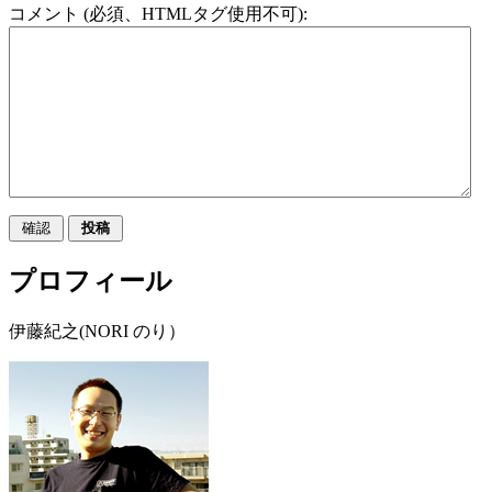
コメント (必須、HTMLタグ使用不可):
プロフィール
伊藤紀之(NORI のり）